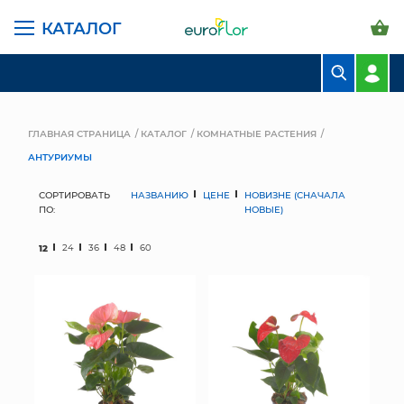
КАТАЛОГ
БУКЕТЫ
КОМПОЗИЦИИ
ГЛАВНАЯ СТРАНИЦА
КАТАЛОГ
КОМНАТНЫЕ РАСТЕНИЯ
АНТУРИУМЫ
ЦВЕТЫ В ПАЧКАХ
СОРТИРОВАТЬ
НАЗВАНИЮ
ЦЕНЕ
НОВИЗНЕ (СНАЧАЛА
СВАДЕБНАЯ ФЛОРИСТИКА
ПО:
НОВЫЕ)
КОМНАТНЫЕ РАСТЕНИЯ
12
24
36
48
60
ГОРШКИ И КАШПО
ГРУНТЫ И УДОБРЕНИЯ
ПРЕДМЕТЫ ИНТЕРЬЕРА
ВАЗЫ