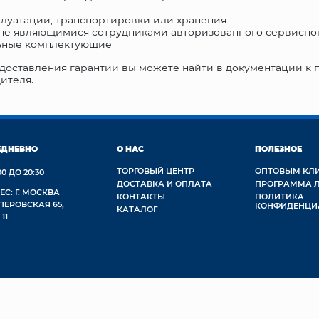
луатации, транспортировки или хранения
не являющимися сотрудниками авторизованного сервисно
ьные комплектующие
оставления гарантии вы можете найти в документации к 
ителя.
ЕДНЕВНО
О НАС
ПОЛЕЗНОЕ
ТОРГОВЫЙ ЦЕНТР
ОПТОВЫМ КЛ
00 ДО 20:30
ДОСТАВКА И ОПЛАТА
ПРОГРАММА 
ЕС: Г. МОСКВА
КОНТАКТЫ
ПОЛИТИКА
 ПЕРОВСКАЯ 65,
КОНФИДЕНЦИ
КАТАЛОГ
 11