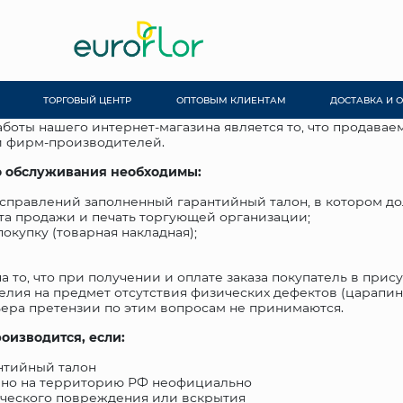
ТОРГОВЫЙ ЦЕНТР
ОПТОВЫМ КЛИЕНТАМ
ДОСТАВКА И 
боты нашего интернет-магазина является то, что продава
й фирм-производителей.
о обслуживания необходимы:
исправлений заполненный гарантийный талон, в котором д
та продажи и печать торгующей организации;
купку (товарная накладная);
то, что при получении и оплате заказа покупатель в прис
ия на предмет отсутствия физических дефектов (царапин, т
ьера претензии по этим вопросам не принимаются.
оизводится, если:
антийный талон
ено на территорию РФ неофициально
ического повреждения или вскрытия