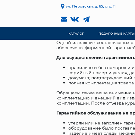
ул. Перовская, д. 65, стр. 11
КАТАЛОГ
ПОДАРОЧНЫЕ КАРТЫ
Одной из важных составляющих ра
обеспечены фирменной гарантие
Для осуществления гарантийног
правильно и без помарок и 
серийный номер изделия, да
документ, подтверждающий по
полная комплектация товара.
Обращаем также ваше внимание на 
комплектацию и внешний вид издел
комплектации. После отъезда кур
Гарантийное обслуживание не пр
утерян или не заполнен гар
оборудование было поставл
изделие имеет следы механ