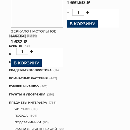
1 691.50 ₽
-
+
В КОРЗИНУ
ЗЕРКАЛО НАСТОЛЬНОЕ
КАТЕГОРИИ:
(447-130)
1 632 ₽
БУКЕТЫ
(48)
-
+
КОМПОЗИЦИИ
(8)
ЦВЕТЫ В ПАЧКАХ
(51)
В КОРЗИНУ
СВАДЕБНАЯ ФЛОРИСТИКА
(14)
КОМНАТНЫЕ РАСТЕНИЯ
(452)
ГОРШКИ И КАШПО
(501)
ГРУНТЫ И УДОБРЕНИЯ
(210)
ПРЕДМЕТЫ ИНТЕРЬЕРА
(783)
ФИГУРКИ
(161)
ПОСУДА
(307)
ПОДСВЕЧИНИКИ
(60)
РАМКИ ДЛЯ ФОТОГРАФИЙ
(75)