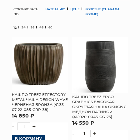
СОРТИРОВАТЬ
НАЗВАНИЮ
ЦЕНЕ
НОВИЗНЕ (СНАЧАЛА
МЯГКИЕ ИГРУШКИ
ПО:
НОВЫЕ)
КОРЗИНЫ
12
24
36
48
60
ЯЩИКИ
СУНДУКИ
ИСКУССТВЕННЫЕ ЦВЕТЫ
ПАКЕТЫ И СУМКИ
ПОДАРОЧНЫЕ КАРТЫ
КАШПО TREEZ EFFECTORY
КАШПО TREEZ ERGO
METAL ЧАША DESIGN WAVE
GRAPHICS ВЫСОКАЯ
ЧЕРНЁНАЯ БРОНЗА (41.33-
ОКРУГЛАЯ ЧАША ОКИСЬ С
ТОРГОВЫЙ ЦЕНТР
07-22-085-GRP-38)
МЕДНОЙ ПАТИНОЙ
14 850 ₽
(41.1020-0045-GG-75)
ОПТОВЫМ КЛИЕНТАМ
14 550 ₽
-
+
-
+
ДОСТАВКА И ОПЛАТА
В КОРЗИНУ