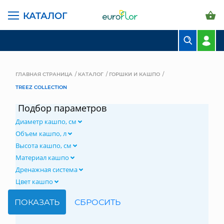
КАТАЛОГ
БУКЕТЫ
КОМПОЗИЦИИ
ГЛАВНАЯ СТРАНИЦА
КАТАЛОГ
ГОРШКИ И КАШПО
TREEZ COLLECTION
ЦВЕТЫ В ПАЧКАХ
Подбор параметров
СВАДЕБНАЯ ФЛОРИСТИКА
Диаметр кашпо, см
КОМНАТНЫЕ РАСТЕНИЯ
Объем кашпо, л
Высота кашпо, см
ГОРШКИ И КАШПО
Материал кашпо
Дренажная система
ГРУНТЫ И УДОБРЕНИЯ
Цвет кашпо
ПРЕДМЕТЫ ИНТЕРЬЕРА
ВАЗЫ