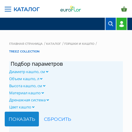
КАТАЛОГ
БУКЕТЫ
КОМПОЗИЦИИ
ГЛАВНАЯ СТРАНИЦА
КАТАЛОГ
ГОРШКИ И КАШПО
TREEZ COLLECTION
ЦВЕТЫ В ПАЧКАХ
Подбор параметров
СВАДЕБНАЯ ФЛОРИСТИКА
Диаметр кашпо, см
КОМНАТНЫЕ РАСТЕНИЯ
Объем кашпо, л
Высота кашпо, см
ГОРШКИ И КАШПО
Материал кашпо
Дренажная система
ГРУНТЫ И УДОБРЕНИЯ
Цвет кашпо
ПРЕДМЕТЫ ИНТЕРЬЕРА
ВАЗЫ