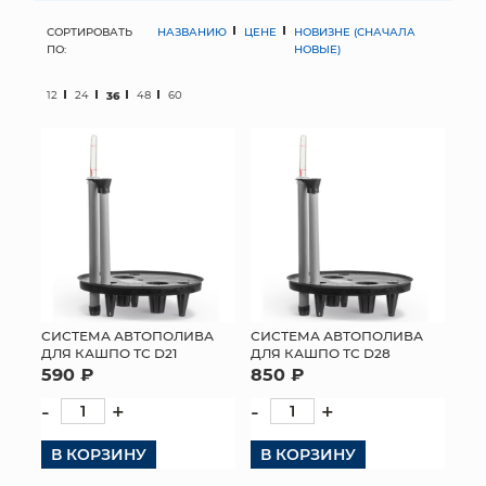
СОРТИРОВАТЬ
НАЗВАНИЮ
ЦЕНЕ
НОВИЗНЕ (СНАЧАЛА
МЯГКИЕ ИГРУШКИ
ПО:
НОВЫЕ)
КОРЗИНЫ
12
24
36
48
60
ЯЩИКИ
СУНДУКИ
ИСКУССТВЕННЫЕ ЦВЕТЫ
ПАКЕТЫ И СУМКИ
ПОДАРОЧНЫЕ КАРТЫ
СИСТЕМА АВТОПОЛИВА
СИСТЕМА АВТОПОЛИВА
ДЛЯ КАШПО ТС D21
ДЛЯ КАШПО ТС D28
590 ₽
850 ₽
ТОРГОВЫЙ ЦЕНТР
-
+
-
+
ОПТОВЫМ КЛИЕНТАМ
В КОРЗИНУ
В КОРЗИНУ
ДОСТАВКА И ОПЛАТА