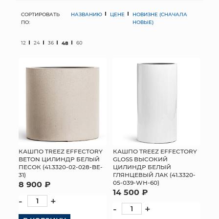
СОРТИРОВАТЬ
НАЗВАНИЮ
ЦЕНЕ
НОВИЗНЕ (СНАЧАЛА
МЯГКИЕ ИГРУШКИ
ПО:
НОВЫЕ)
КОРЗИНЫ
12
24
36
48
60
ЯЩИКИ
СУНДУКИ
ИСКУССТВЕННЫЕ ЦВЕТЫ
ПАКЕТЫ И СУМКИ
ПОДАРОЧНЫЕ КАРТЫ
КАШПО TREEZ EFFECTORY
КАШПО TREEZ EFFECTORY
BETON ЦИЛИНДР БЕЛЫЙ
GLOSS ВЫСОКИЙ
ПЕСОК (41.3320-02-028-BE-
ЦИЛИНДР БЕЛЫЙ
ТОРГОВЫЙ ЦЕНТР
31)
ГЛЯНЦЕВЫЙ ЛАК (41.3320-
05-039-WH-60)
8 900 ₽
ОПТОВЫМ КЛИЕНТАМ
14 500 ₽
-
+
-
+
ДОСТАВКА И ОПЛАТА