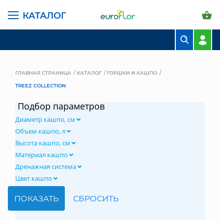
КАТАЛОГ
БУКЕТЫ
КОМПОЗИЦИИ
ГЛАВНАЯ СТРАНИЦА
КАТАЛОГ
ГОРШКИ И КАШПО
TREEZ COLLECTION
ЦВЕТЫ В ПАЧКАХ
Подбор параметров
СВАДЕБНАЯ ФЛОРИСТИКА
Диаметр кашпо, см
КОМНАТНЫЕ РАСТЕНИЯ
Объем кашпо, л
Высота кашпо, см
ГОРШКИ И КАШПО
Материал кашпо
Дренажная система
ГРУНТЫ И УДОБРЕНИЯ
Цвет кашпо
ПРЕДМЕТЫ ИНТЕРЬЕРА
ВАЗЫ