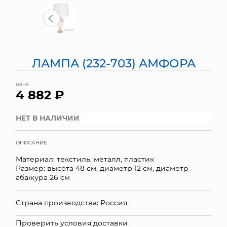
МЯГКИЕ ИГРУШКИ
КОРЗИНЫ
ЛАМПА (232-703) АМФОРА
ЯЩИКИ
цена
СУНДУКИ
4 882 ₽
ИСКУССТВЕННЫЕ ЦВЕТЫ
НЕТ В НАЛИЧИИ
ПАКЕТЫ И СУМКИ
ОПИСАНИЕ
ПОДАРОЧНЫЕ КАРТЫ
Материал: текстиль, металл, пластик
Размер: высота 48 см, диаметр 12 см, диаметр
ТОРГОВЫЙ ЦЕНТР
абажура 26 см
ОПТОВЫМ КЛИЕНТАМ
Страна производства: Россия
ДОСТАВКА И ОПЛАТА
Проверить условия доставки