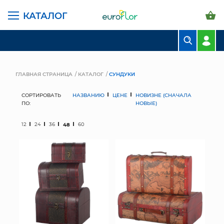
КАТАЛОГ
БУКЕТЫ
КОМПОЗИЦИИ
ГЛАВНАЯ СТРАНИЦА
КАТАЛОГ
СУНДУКИ
ЦВЕТЫ В ПАЧКАХ
СОРТИРОВАТЬ
НАЗВАНИЮ
ЦЕНЕ
НОВИЗНЕ (СНАЧАЛА
ПО:
НОВЫЕ)
СВАДЕБНАЯ ФЛОРИСТИКА
12
24
36
48
60
КОМНАТНЫЕ РАСТЕНИЯ
ГОРШКИ И КАШПО
ГРУНТЫ И УДОБРЕНИЯ
ПРЕДМЕТЫ ИНТЕРЬЕРА
ВАЗЫ