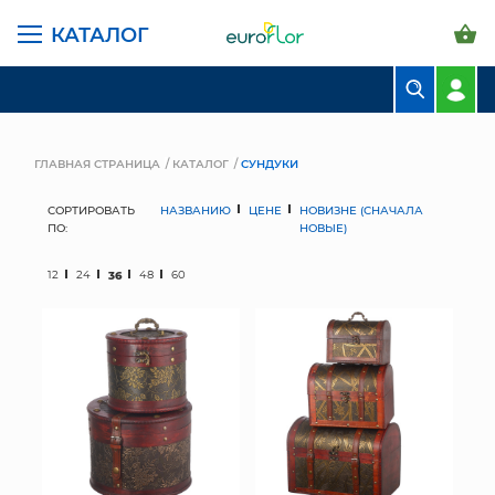
КАТАЛОГ
БУКЕТЫ
КОМПОЗИЦИИ
ГЛАВНАЯ СТРАНИЦА
КАТАЛОГ
СУНДУКИ
ЦВЕТЫ В ПАЧКАХ
СОРТИРОВАТЬ
НАЗВАНИЮ
ЦЕНЕ
НОВИЗНЕ (СНАЧАЛА
ПО:
НОВЫЕ)
СВАДЕБНАЯ ФЛОРИСТИКА
12
24
36
48
60
КОМНАТНЫЕ РАСТЕНИЯ
ГОРШКИ И КАШПО
ГРУНТЫ И УДОБРЕНИЯ
ПРЕДМЕТЫ ИНТЕРЬЕРА
ВАЗЫ