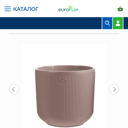
КАТАЛОГ
ГЛАВНАЯ СТРАНИЦА
КАТАЛОГ
ГОРШКИ И КАШПО
САНТИНО ВИПСЕТ
БУКЕТЫ
ГОРШОК РОССИ VIPSET С ДРЕНАЖНОЙ ВСТАВКОЙ 1,9 Л, ИНЖИР
КОМПОЗИЦИИ
ЦВЕТЫ В ПАЧКАХ
СВАДЕБНАЯ ФЛОРИСТИКА
КОМНАТНЫЕ РАСТЕНИЯ
ГОРШКИ И КАШПО
ГРУНТЫ И УДОБРЕНИЯ
ПРЕДМЕТЫ ИНТЕРЬЕРА
ВАЗЫ