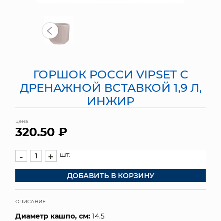
МЯГКИЕ ИГРУШКИ
КОРЗИНЫ
ЯЩИКИ
ГОРШОК РОССИ VIPSET С
СУНДУКИ
ДРЕНАЖНОЙ ВСТАВКОЙ 1,9 Л,
ИНЖИР
ИСКУССТВЕННЫЕ ЦВЕТЫ
цена
ПАКЕТЫ И СУМКИ
320.50 ₽
ПОДАРОЧНЫЕ КАРТЫ
шт.
-
+
ТОРГОВЫЙ ЦЕНТР
ДОБАВИТЬ В КОРЗИНУ
ОПТОВЫМ КЛИЕНТАМ
ОПИСАНИЕ
ДОСТАВКА И ОПЛАТА
Диаметр кашпо, см:
14.5