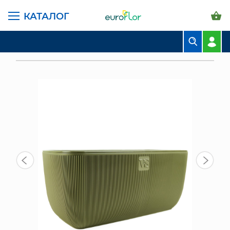
КАТАЛОГ
ГЛАВНАЯ СТРАНИЦА
КАТАЛОГ
ГОРШКИ И КАШПО
САНТИНО БАЛКОННЫЕ
БУКЕТЫ
КАШПО БАЛКОННОЕ ФАБИО VIPSET 9,5 Л, ОЛИВ
КОМПОЗИЦИИ
ЦВЕТЫ В ПАЧКАХ
СВАДЕБНАЯ ФЛОРИСТИКА
КОМНАТНЫЕ РАСТЕНИЯ
ГОРШКИ И КАШПО
ГРУНТЫ И УДОБРЕНИЯ
ПРЕДМЕТЫ ИНТЕРЬЕРА
ВАЗЫ