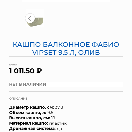
МЯГКИЕ ИГРУШКИ
КОРЗИНЫ
ЯЩИКИ
КАШПО БАЛКОННОЕ ФАБИО
СУНДУКИ
VIPSET 9,5 Л, ОЛИВ
ИСКУССТВЕННЫЕ ЦВЕТЫ
цена
1 011.50 ₽
ПАКЕТЫ И СУМКИ
НЕТ В НАЛИЧИИ
ПОДАРОЧНЫЕ КАРТЫ
ОПИСАНИЕ
ТОРГОВЫЙ ЦЕНТР
Диаметр кашпо, см:
37.8
Объем кашпо, л:
9.5
ОПТОВЫМ КЛИЕНТАМ
Высота кашпо, см:
19
Материал кашпо:
пластик
ДОСТАВКА И ОПЛАТА
Дренажная система:
да