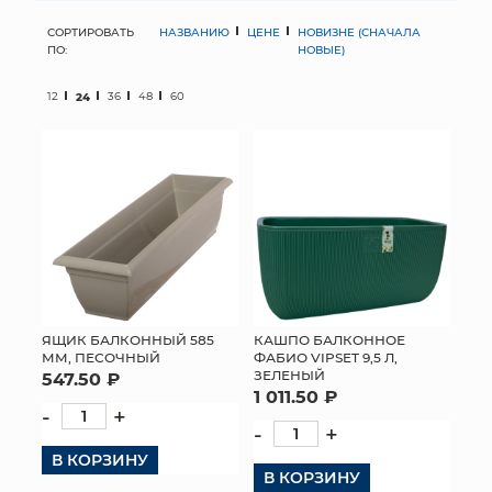
СОРТИРОВАТЬ
НАЗВАНИЮ
ЦЕНЕ
НОВИЗНЕ (СНАЧАЛА
МЯГКИЕ ИГРУШКИ
ПО:
НОВЫЕ)
КОРЗИНЫ
12
24
36
48
60
ЯЩИКИ
СУНДУКИ
ИСКУССТВЕННЫЕ ЦВЕТЫ
ПАКЕТЫ И СУМКИ
ПОДАРОЧНЫЕ КАРТЫ
ЯЩИК БАЛКОННЫЙ 585
КАШПО БАЛКОННОЕ
ММ, ПЕСОЧНЫЙ
ФАБИО VIPSET 9,5 Л,
ЗЕЛЕНЫЙ
547.50 ₽
ТОРГОВЫЙ ЦЕНТР
1 011.50 ₽
-
+
ОПТОВЫМ КЛИЕНТАМ
-
+
В КОРЗИНУ
ДОСТАВКА И ОПЛАТА
В КОРЗИНУ