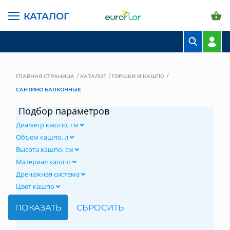
КАТАЛОГ
БУКЕТЫ
КОМПОЗИЦИИ
ГЛАВНАЯ СТРАНИЦА
КАТАЛОГ
ГОРШКИ И КАШПО
САНТИНО БАЛКОННЫЕ
ЦВЕТЫ В ПАЧКАХ
Подбор параметров
СВАДЕБНАЯ ФЛОРИСТИКА
Диаметр кашпо, см
КОМНАТНЫЕ РАСТЕНИЯ
Объем кашпо, л
Высота кашпо, см
ГОРШКИ И КАШПО
Материал кашпо
Дренажная система
ГРУНТЫ И УДОБРЕНИЯ
Цвет кашпо
ПРЕДМЕТЫ ИНТЕРЬЕРА
ВАЗЫ