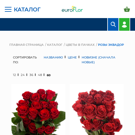
КАТАЛОГ
БУКЕТЫ
КОМПОЗИЦИИ
ГЛАВНАЯ СТРАНИЦА
КАТАЛОГ
ЦВЕТЫ В ПАЧКАХ
РОЗЫ ЭКВАДОР
ЦВЕТЫ В ПАЧКАХ
СОРТИРОВАТЬ
НАЗВАНИЮ
ЦЕНЕ
НОВИЗНЕ (СНАЧАЛА
ПО:
НОВЫЕ)
СВАДЕБНАЯ ФЛОРИСТИКА
12
24
36
48
60
КОМНАТНЫЕ РАСТЕНИЯ
ГОРШКИ И КАШПО
ГРУНТЫ И УДОБРЕНИЯ
ПРЕДМЕТЫ ИНТЕРЬЕРА
ВАЗЫ