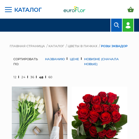
КАТАЛОГ
БУКЕТЫ
КОМПОЗИЦИИ
ГЛАВНАЯ СТРАНИЦА
КАТАЛОГ
ЦВЕТЫ В ПАЧКАХ
РОЗЫ ЭКВАДОР
ЦВЕТЫ В ПАЧКАХ
СОРТИРОВАТЬ
НАЗВАНИЮ
ЦЕНЕ
НОВИЗНЕ (СНАЧАЛА
ПО:
НОВЫЕ)
СВАДЕБНАЯ ФЛОРИСТИКА
12
24
36
48
60
КОМНАТНЫЕ РАСТЕНИЯ
ГОРШКИ И КАШПО
ГРУНТЫ И УДОБРЕНИЯ
ПРЕДМЕТЫ ИНТЕРЬЕРА
ВАЗЫ