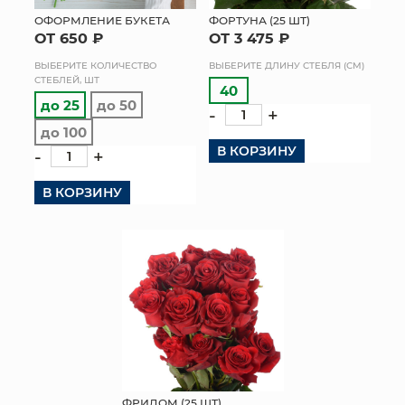
ОФОРМЛЕНИЕ БУКЕТА
ФОРТУНА (25 ШТ)
МЯГКИЕ ИГРУШКИ
ОТ 650 ₽
ОТ 3 475 ₽
ВЫБЕРИТЕ КОЛИЧЕСТВО
ВЫБЕРИТЕ ДЛИНУ СТЕБЛЯ (СМ)
КОРЗИНЫ
СТЕБЛЕЙ, ШТ
40
до 25
до 50
-
+
ЯЩИКИ
до 100
В КОРЗИНУ
СУНДУКИ
-
+
В КОРЗИНУ
ИСКУССТВЕННЫЕ ЦВЕТЫ
ПАКЕТЫ И СУМКИ
ПОДАРОЧНЫЕ КАРТЫ
ТОРГОВЫЙ ЦЕНТР
ОПТОВЫМ КЛИЕНТАМ
ДОСТАВКА И ОПЛАТА
ФРИДОМ (25 ШТ)