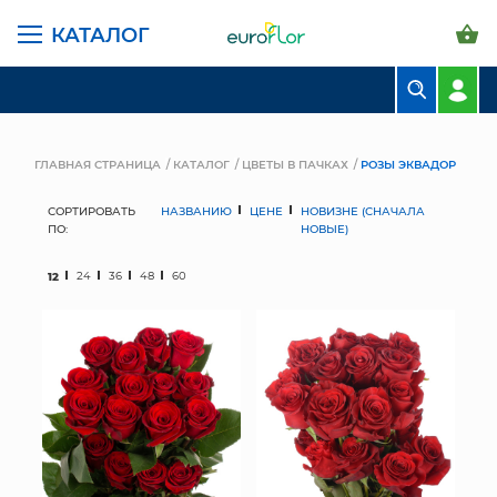
КАТАЛОГ
БУКЕТЫ
КОМПОЗИЦИИ
ГЛАВНАЯ СТРАНИЦА
КАТАЛОГ
ЦВЕТЫ В ПАЧКАХ
РОЗЫ ЭКВАДОР
ЦВЕТЫ В ПАЧКАХ
СОРТИРОВАТЬ
НАЗВАНИЮ
ЦЕНЕ
НОВИЗНЕ (СНАЧАЛА
ПО:
НОВЫЕ)
СВАДЕБНАЯ ФЛОРИСТИКА
12
24
36
48
60
КОМНАТНЫЕ РАСТЕНИЯ
ГОРШКИ И КАШПО
ГРУНТЫ И УДОБРЕНИЯ
ПРЕДМЕТЫ ИНТЕРЬЕРА
ВАЗЫ