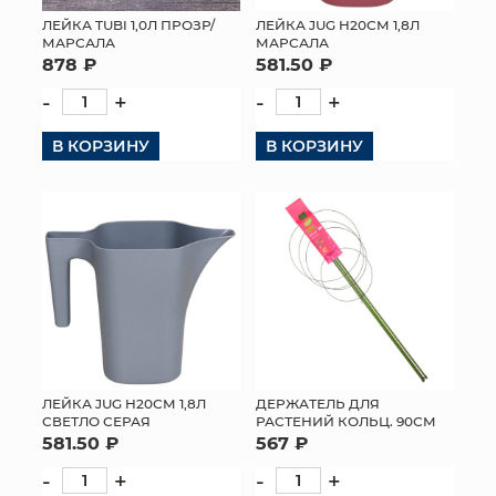
ЛЕЙКА TUBI 1,0Л ПРОЗР/
ЛЕЙКА JUG H20СМ 1,8Л
МЯГКИЕ ИГРУШКИ
МАРСАЛА
МАРСАЛА
878 ₽
581.50 ₽
КОРЗИНЫ
-
+
-
+
ЯЩИКИ
В КОРЗИНУ
В КОРЗИНУ
СУНДУКИ
ИСКУССТВЕННЫЕ ЦВЕТЫ
ПАКЕТЫ И СУМКИ
ПОДАРОЧНЫЕ КАРТЫ
ТОРГОВЫЙ ЦЕНТР
ЛЕЙКА JUG H20СМ 1,8Л
ДЕРЖАТЕЛЬ ДЛЯ
СВЕТЛО СЕРАЯ
РАСТЕНИЙ КОЛЬЦ. 90СМ
ОПТОВЫМ КЛИЕНТАМ
581.50 ₽
567 ₽
-
+
-
+
ДОСТАВКА И ОПЛАТА