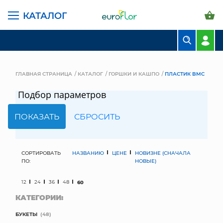
КАТАЛОГ
БУКЕТЫ
КОМПОЗИЦИИ
ГЛАВНАЯ СТРАНИЦА
КАТАЛОГ
ГОРШКИ И КАШПО
ПЛАСТИК BMC
ЦВЕТЫ В ПАЧКАХ
Подбор параметров
СВАДЕБНАЯ ФЛОРИСТИКА
КОМНАТНЫЕ РАСТЕНИЯ
ГОРШКИ И КАШПО
СОРТИРОВАТЬ
НАЗВАНИЮ
ЦЕНЕ
НОВИЗНЕ (СНАЧАЛА
ПО:
НОВЫЕ)
ГРУНТЫ И УДОБРЕНИЯ
12
24
36
48
60
КАТЕГОРИИ:
ПРЕДМЕТЫ ИНТЕРЬЕРА
БУКЕТЫ
(48)
ВАЗЫ