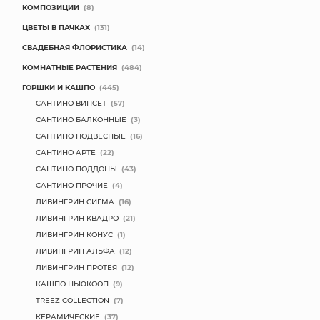
КОМПОЗИЦИИ
(8)
МЯГКИЕ ИГРУШКИ
ЦВЕТЫ В ПАЧКАХ
(131)
СВАДЕБНАЯ ФЛОРИСТИКА
(14)
КОРЗИНЫ
КОМНАТНЫЕ РАСТЕНИЯ
(484)
ГОРШКИ И КАШПО
(445)
ЯЩИКИ
САНТИНО ВИПСЕТ
(57)
СУНДУКИ
САНТИНО БАЛКОННЫЕ
(3)
САНТИНО ПОДВЕСНЫЕ
(16)
ИСКУССТВЕННЫЕ ЦВЕТЫ
САНТИНО АРТЕ
(22)
САНТИНО ПОДДОНЫ
(43)
ПАКЕТЫ И СУМКИ
САНТИНО ПРОЧИЕ
(4)
ЛИВИНГРИН СИГМА
(16)
ПОДАРОЧНЫЕ КАРТЫ
ЛИВИНГРИН КВАДРО
(21)
ЛИВИНГРИН КОНУС
(1)
ТОРГОВЫЙ ЦЕНТР
ЛИВИНГРИН АЛЬФА
(12)
ЛИВИНГРИН ПРОТЕЯ
(12)
ОПТОВЫМ КЛИЕНТАМ
КАШПО НЬЮКООП
(9)
TREEZ COLLECTION
(7)
ДОСТАВКА И ОПЛАТА
КЕРАМИЧЕСКИЕ
(37)