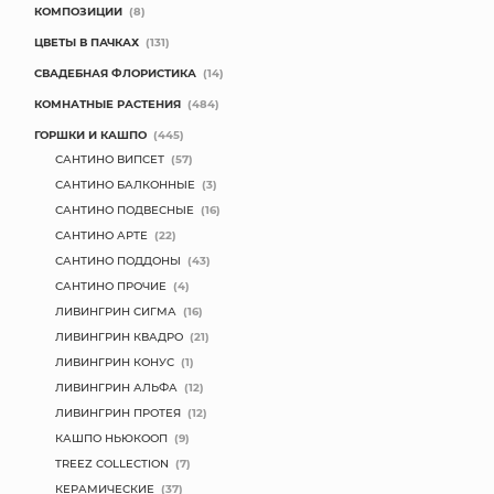
КОМПОЗИЦИИ
(8)
МЯГКИЕ ИГРУШКИ
ЦВЕТЫ В ПАЧКАХ
(131)
СВАДЕБНАЯ ФЛОРИСТИКА
(14)
КОРЗИНЫ
КОМНАТНЫЕ РАСТЕНИЯ
(484)
ГОРШКИ И КАШПО
(445)
ЯЩИКИ
САНТИНО ВИПСЕТ
(57)
СУНДУКИ
САНТИНО БАЛКОННЫЕ
(3)
САНТИНО ПОДВЕСНЫЕ
(16)
ИСКУССТВЕННЫЕ ЦВЕТЫ
САНТИНО АРТЕ
(22)
САНТИНО ПОДДОНЫ
(43)
ПАКЕТЫ И СУМКИ
САНТИНО ПРОЧИЕ
(4)
ЛИВИНГРИН СИГМА
(16)
ПОДАРОЧНЫЕ КАРТЫ
ЛИВИНГРИН КВАДРО
(21)
ЛИВИНГРИН КОНУС
(1)
ТОРГОВЫЙ ЦЕНТР
ЛИВИНГРИН АЛЬФА
(12)
ЛИВИНГРИН ПРОТЕЯ
(12)
ОПТОВЫМ КЛИЕНТАМ
КАШПО НЬЮКООП
(9)
TREEZ COLLECTION
(7)
ДОСТАВКА И ОПЛАТА
КЕРАМИЧЕСКИЕ
(37)