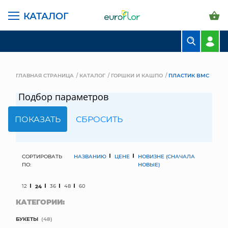
КАТАЛОГ
БУКЕТЫ
КОМПОЗИЦИИ
ГЛАВНАЯ СТРАНИЦА
КАТАЛОГ
ГОРШКИ И КАШПО
ПЛАСТИК BMC
ЦВЕТЫ В ПАЧКАХ
Подбор параметров
СВАДЕБНАЯ ФЛОРИСТИКА
КОМНАТНЫЕ РАСТЕНИЯ
ГОРШКИ И КАШПО
СОРТИРОВАТЬ
НАЗВАНИЮ
ЦЕНЕ
НОВИЗНЕ (СНАЧАЛА
ПО:
НОВЫЕ)
ГРУНТЫ И УДОБРЕНИЯ
12
24
36
48
60
КАТЕГОРИИ:
ПРЕДМЕТЫ ИНТЕРЬЕРА
БУКЕТЫ
(48)
ВАЗЫ