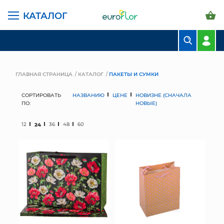
КАТАЛОГ
БУКЕТЫ
КОМПОЗИЦИИ
ГЛАВНАЯ СТРАНИЦА
КАТАЛОГ
ПАКЕТЫ И СУМКИ
ЦВЕТЫ В ПАЧКАХ
СОРТИРОВАТЬ
НАЗВАНИЮ
ЦЕНЕ
НОВИЗНЕ (СНАЧАЛА
ПО:
НОВЫЕ)
СВАДЕБНАЯ ФЛОРИСТИКА
12
24
36
48
60
КОМНАТНЫЕ РАСТЕНИЯ
ГОРШКИ И КАШПО
ГРУНТЫ И УДОБРЕНИЯ
ПРЕДМЕТЫ ИНТЕРЬЕРА
ВАЗЫ