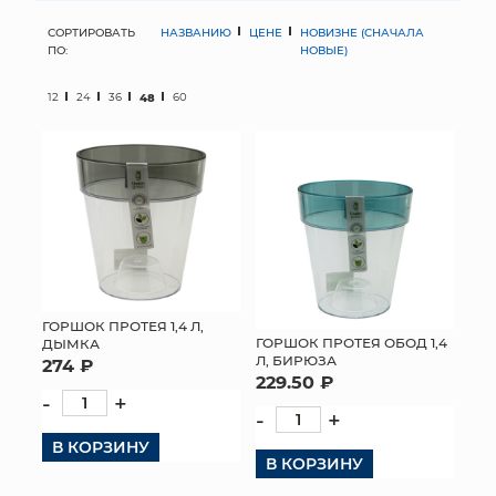
СОРТИРОВАТЬ
НАЗВАНИЮ
ЦЕНЕ
НОВИЗНЕ (СНАЧАЛА
МЯГКИЕ ИГРУШКИ
ПО:
НОВЫЕ)
КОРЗИНЫ
12
24
36
48
60
ЯЩИКИ
СУНДУКИ
ИСКУССТВЕННЫЕ ЦВЕТЫ
ПАКЕТЫ И СУМКИ
ГОРШОК ПРОТЕЯ 1,4 Л,
ПОДАРОЧНЫЕ КАРТЫ
ГОРШОК ПРОТЕЯ ОБОД 1,4
ДЫМКА
Л, БИРЮЗА
274 ₽
229.50 ₽
ТОРГОВЫЙ ЦЕНТР
-
+
-
+
ОПТОВЫМ КЛИЕНТАМ
В КОРЗИНУ
В КОРЗИНУ
ДОСТАВКА И ОПЛАТА