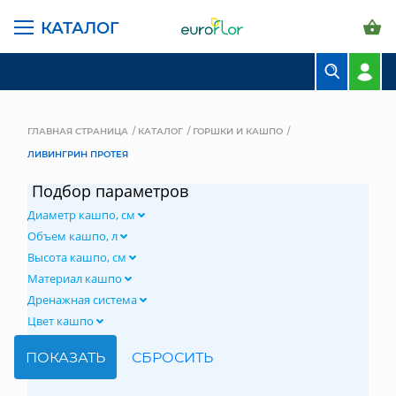
КАТАЛОГ
БУКЕТЫ
КОМПОЗИЦИИ
ГЛАВНАЯ СТРАНИЦА
КАТАЛОГ
ГОРШКИ И КАШПО
ЛИВИНГРИН ПРОТЕЯ
ЦВЕТЫ В ПАЧКАХ
Подбор параметров
СВАДЕБНАЯ ФЛОРИСТИКА
Диаметр кашпо, см
КОМНАТНЫЕ РАСТЕНИЯ
Объем кашпо, л
Высота кашпо, см
ГОРШКИ И КАШПО
Материал кашпо
Дренажная система
ГРУНТЫ И УДОБРЕНИЯ
Цвет кашпо
ПРЕДМЕТЫ ИНТЕРЬЕРА
ВАЗЫ