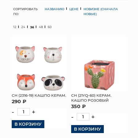
СОРТИРОВАТЬ
НАЗВАНИЮ
ЦЕНЕ
НОВИЗНЕ (СНАЧАЛА
МЯГКИЕ ИГРУШКИ
ПО:
НОВЫЕ)
КОРЗИНЫ
12
24
36
48
60
ЯЩИКИ
СУНДУКИ
ИСКУССТВЕННЫЕ ЦВЕТЫ
ПАКЕТЫ И СУМКИ
ПОДАРОЧНЫЕ КАРТЫ
СН (2316-19) КАШПО КЕРАМ.
СН (21YQ-60) КЕРАМ.
КАШПО РОЗОВЫЙ
290 ₽
350 ₽
ТОРГОВЫЙ ЦЕНТР
-
+
-
+
ОПТОВЫМ КЛИЕНТАМ
В КОРЗИНУ
В КОРЗИНУ
ДОСТАВКА И ОПЛАТА