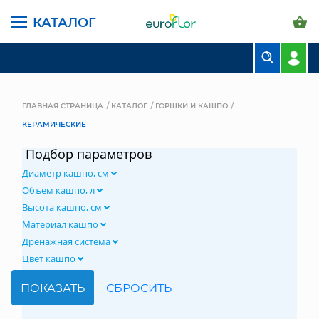
КАТАЛОГ
БУКЕТЫ
КОМПОЗИЦИИ
ГЛАВНАЯ СТРАНИЦА
КАТАЛОГ
ГОРШКИ И КАШПО
КЕРАМИЧЕСКИЕ
ЦВЕТЫ В ПАЧКАХ
Подбор параметров
СВАДЕБНАЯ ФЛОРИСТИКА
Диаметр кашпо, см
КОМНАТНЫЕ РАСТЕНИЯ
Объем кашпо, л
Высота кашпо, см
ГОРШКИ И КАШПО
Материал кашпо
Дренажная система
ГРУНТЫ И УДОБРЕНИЯ
Цвет кашпо
ПРЕДМЕТЫ ИНТЕРЬЕРА
ВАЗЫ