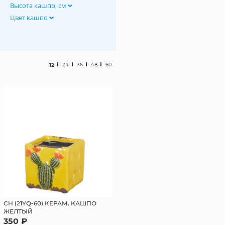
Высота кашпо, см
Цвет кашпо
12
24
36
48
60
СН (21YQ-60) КЕРАМ. КАШПО
ЖЕЛТЫЙ
350 ₽