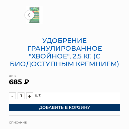
МЯГКИЕ ИГРУШКИ
КОРЗИНЫ
ЯЩИКИ
УДОБРЕНИЕ
ГРАНУЛИРОВАННОЕ
СУНДУКИ
"ХВОЙНОЕ", 2,5 КГ. (С
ИСКУССТВЕННЫЕ ЦВЕТЫ
БИОДОСТУПНЫМ КРЕМНИЕМ)
ПАКЕТЫ И СУМКИ
цена
685 ₽
ПОДАРОЧНЫЕ КАРТЫ
шт.
-
+
ТОРГОВЫЙ ЦЕНТР
ДОБАВИТЬ В КОРЗИНУ
ОПТОВЫМ КЛИЕНТАМ
ОПИСАНИЕ
ДОСТАВКА И ОПЛАТА