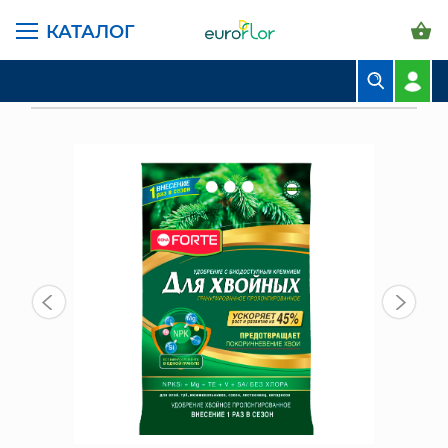
КАТАЛОГ
ГЛАВНАЯ СТРАНИЦА
КАТАЛОГ
ГРУНТЫ И УДОБРЕНИЯ
УДОБРЕНИЕ ГРАНУЛИРОВАННОЕ "ХВОЙНОЕ", 2,5 КГ. (С
БИОДОСТУПНЫМ КРЕМНИЕМ)
БУКЕТЫ
КОМПОЗИЦИИ
ЦВЕТЫ В ПАЧКАХ
СВАДЕБНАЯ ФЛОРИСТИКА
КОМНАТНЫЕ РАСТЕНИЯ
ГОРШКИ И КАШПО
ГРУНТЫ И УДОБРЕНИЯ
ПРЕДМЕТЫ ИНТЕРЬЕРА
ВАЗЫ