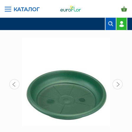
КАТАЛОГ
ГЛАВНАЯ СТРАНИЦА
КАТАЛОГ
ГОРШКИ И КАШПО
ПОДДОН ТЕРРА 2,3 Л, 15,5 СМ, ЗЕЛЕНЫЙ
БУКЕТЫ
КОМПОЗИЦИИ
ЦВЕТЫ В ПАЧКАХ
СВАДЕБНАЯ ФЛОРИСТИКА
КОМНАТНЫЕ РАСТЕНИЯ
ГОРШКИ И КАШПО
ГРУНТЫ И УДОБРЕНИЯ
ПРЕДМЕТЫ ИНТЕРЬЕРА
ВАЗЫ