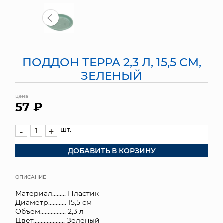
МЯГКИЕ ИГРУШКИ
КОРЗИНЫ
ПОДДОН ТЕРРА 2,3 Л, 15,5 СМ,
ЯЩИКИ
ЗЕЛЕНЫЙ
СУНДУКИ
цена
57 ₽
ИСКУССТВЕННЫЕ ЦВЕТЫ
ПАКЕТЫ И СУМКИ
шт.
-
+
ДОБАВИТЬ В КОРЗИНУ
ПОДАРОЧНЫЕ КАРТЫ
ТОРГОВЫЙ ЦЕНТР
ОПИСАНИЕ
Материал......... Пластик
ОПТОВЫМ КЛИЕНТАМ
Диаметр............ 15,5 см
Объем................. 2,3 л
ДОСТАВКА И ОПЛАТА
Цвет..................... Зеленый