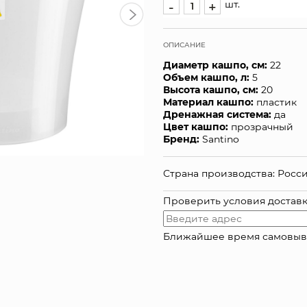
шт.
-
+
ОПИСАНИЕ
Диаметр кашпо, см:
22
Объем кашпо, л:
5
Высота кашпо, см:
20
Материал кашпо:
пластик
Дренажная система:
да
Цвет кашпо:
прозрачный
Бренд:
Santino
Страна производства: Росс
Проверить условия достав
Ближайшее время самовывоза: