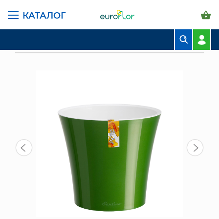
КАТАЛОГ
ГЛАВНАЯ СТРАНИЦА
КАТАЛОГ
ГОРШКИ И КАШПО
КАШПО С ДРЕНАЖНОЙ ВСТАВКОЙ АРТЕ 0,6 Л, ЗЕЛЕНЫЙ-ЗОЛОТОЙ-
БЕЛЫЙ
БУКЕТЫ
КОМПОЗИЦИИ
ЦВЕТЫ В ПАЧКАХ
СВАДЕБНАЯ ФЛОРИСТИКА
КОМНАТНЫЕ РАСТЕНИЯ
ГОРШКИ И КАШПО
ГРУНТЫ И УДОБРЕНИЯ
ПРЕДМЕТЫ ИНТЕРЬЕРА
ВАЗЫ