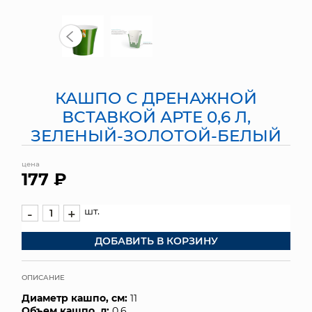
МЯГКИЕ ИГРУШКИ
КОРЗИНЫ
ЯЩИКИ
КАШПО С ДРЕНАЖНОЙ
ВСТАВКОЙ АРТЕ 0,6 Л,
СУНДУКИ
ЗЕЛЕНЫЙ-ЗОЛОТОЙ-БЕЛЫЙ
ИСКУССТВЕННЫЕ ЦВЕТЫ
цена
177 ₽
ПАКЕТЫ И СУМКИ
шт.
ПОДАРОЧНЫЕ КАРТЫ
-
+
ДОБАВИТЬ В КОРЗИНУ
ТОРГОВЫЙ ЦЕНТР
ОПТОВЫМ КЛИЕНТАМ
ОПИСАНИЕ
Диаметр кашпо, см:
11
ДОСТАВКА И ОПЛАТА
Объем кашпо, л:
0.6