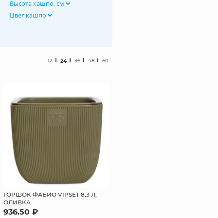
Высота кашпо, см
Цвет кашпо
12
24
36
48
60
ГОРШОК ФАБИО VIPSET 8,3 Л,
ОЛИВКА
936.50 ₽