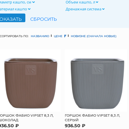
иаметр кашпо, см
Объем кашпо, л
атериал кашпо
Дренажная система
СОРТИРОВАТЬ ПО:
НАЗВАНИЮ
ЦЕНЕ
НОВИЗНЕ (СНАЧАЛА НОВЫЕ)
ГОРШОК ФАБИО VIPSET 8,3 Л,
ГОРШОК ФАБИО VIPSET 8,3 Л,
ШОКОЛАД
СЕРЫЙ
936.50 ₽
936.50 ₽